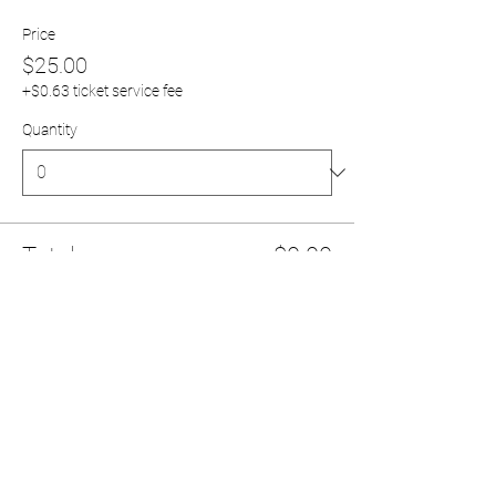
Price
$25.00
+$0.63 ticket service fee
Quantity
Total
$0.00
Checkout
Share This Event